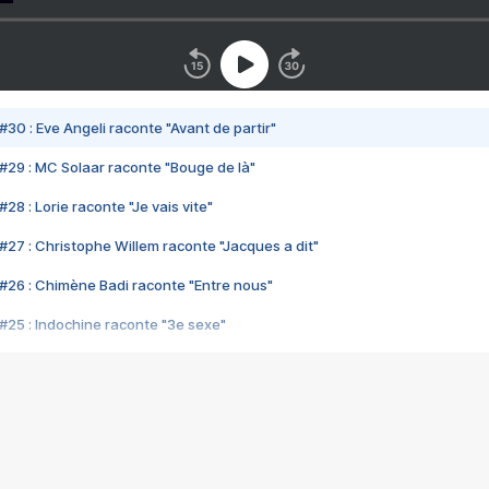
#30 : Eve Angeli raconte "Avant de partir"
#29 : MC Solaar raconte "Bouge de là"
28 : Lorie raconte "Je vais vite"
#27 : Christophe Willem raconte "Jacques a dit"
#26 : Chimène Badi raconte "Entre nous"
#25 : Indochine raconte "3e sexe"
#24 : Zaho raconte "C'est chelou"
#23 : Patrick Bruel raconte "Au café des délices"
#22 : Kyo raconte "Le chemin"
#21 : Nolwenn Leroy raconte "Cassé"