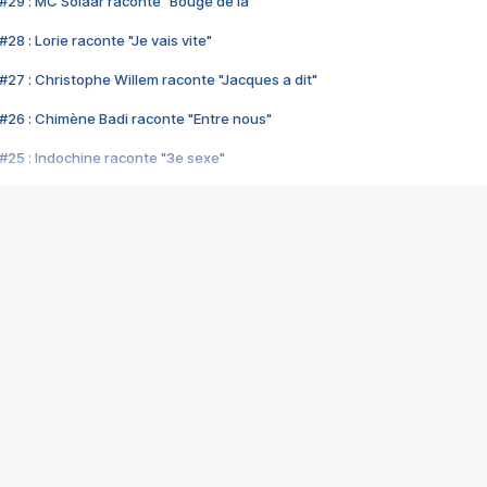
#29 : MC Solaar raconte "Bouge de là"
28 : Lorie raconte "Je vais vite"
#27 : Christophe Willem raconte "Jacques a dit"
#26 : Chimène Badi raconte "Entre nous"
#25 : Indochine raconte "3e sexe"
#24 : Zaho raconte "C'est chelou"
#23 : Patrick Bruel raconte "Au café des délices"
#22 : Kyo raconte "Le chemin"
#21 : Nolwenn Leroy raconte "Cassé"
#20 : Patrick Hernandez raconte "Born to be alive"
#19 : Lorie raconte "Près de moi"
#18 : Michael Jones raconte "A nos actes manqués" (avec Jean-Jacque
#17 : Khaled raconte "Aïcha"